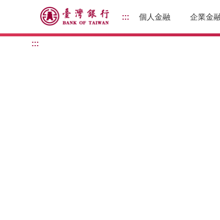
前往主要內容
:::
個人金融
企業金
:::