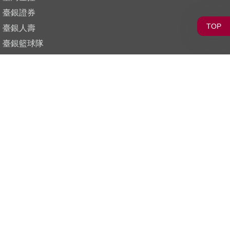
臺銀證券
TOP
臺銀人壽
臺銀籃球隊
電話
(02)2349-3456
0
樂齡專線
0800-585-589 (限市話)
(02)2191-1077