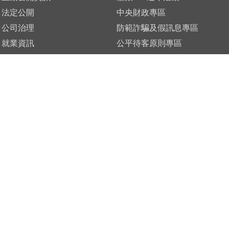
法定公開
中央財政專區
公司治理
防範詐騙及假訊息專區
就業資訊
公平待客原則專區
定型化契約
金融友善服務專區
存款人權益
淨零綠生活專區
資料共享專區
廉政檢舉專區
服務優化
檢舉制度專區
公益捐助
性騷擾防治專區
收費標準
臺銀文物館
前置協商
客服中心
認識鈔券
OPEN
00~15:30
(延長營業時間之分行，請參考服務據點說明)
總行
4小時信用卡掛失服務專線
0800-688-868 (限市話)
(02)2191-107