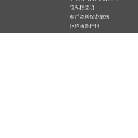
隱私權聲明
客戶資料保密措施
拒絕商業行銷
資訊安全政策
引用本行資訊說明
常見問題
檔案下載
網站導覽
營業時間
週一至週五 9:
客服中心
0800-025-168 (限市話)
(02)2191-0025
2