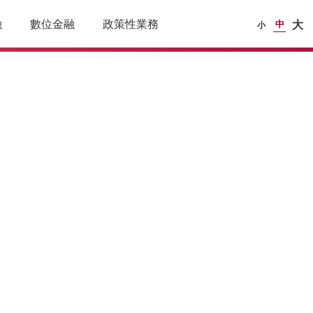
融
數位金融
政策性業務
中
大
小