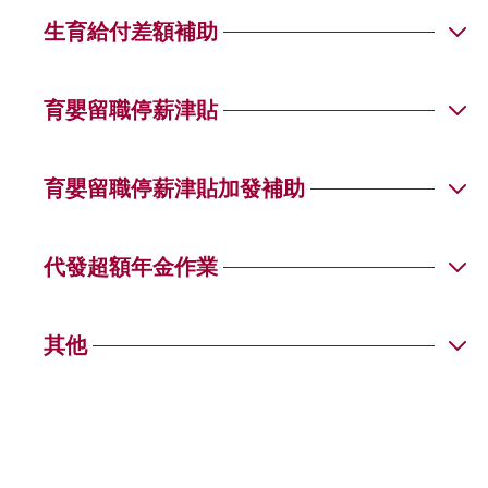
Q01
生育給付差額補助
Q15
Q02
Q02
Q01
育嬰留職停薪津貼
Q03
Q02
Q16
Q01
育嬰留職停薪津貼加發補助
Q03
Q04
Q02
Q01
代發超額年金作業
Q04
Q03
Q17
Q03
Q01
其他
Q18
Q05
Q05
Q01
Q02
Q04
Q02
Q06
Q06