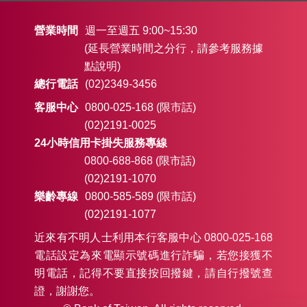
Q07
Q06
營業時間
週一至週五 9:00~15:30
(延長營業時間之分行，請參考服務據
Q08
Q07
點說明)
總行電話
(02)2349-3456
客服中心
0800-025-168 (限市話)
(02)2191-0025
Q08
24小時信用卡掛失服務專線
0800-688-868 (限市話)
(02)2191-1070
樂齡專線
0800-585-589 (限市話)
Q09
(02)2191-1077
近來有不明人士利用本行客服中心 0800-025-168
電話設定為來電顯示號碼進行詐騙，若您接獲不
明電話，記得不要直接按回撥鍵，請自行撥號查
Q10
證，謝謝您。