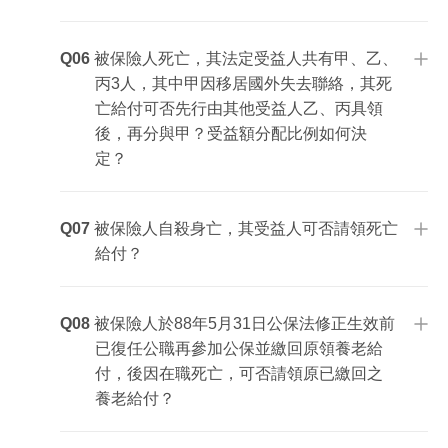
Q07
Q06
被保險人死亡，其法定受益人共有甲、乙、
Q07
丙3人，其中甲因移居國外失去聯絡，其死
Q08
亡給付可否先行由其他受益人乙、丙具領
後，再分與甲？受益額分配比例如何決
定？
Q08
Q09
Q07
被保險人自殺身亡，其受益人可否請領死亡
給付？
Q08
被保險人於88年5月31日公保法修正生效前
Q09
已復任公職再參加公保並繳回原領養老給
Q10
付，後因在職死亡，可否請領原已繳回之
養老給付？