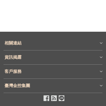
Q19
Q02
Q07
Q03
Q03
Q03
Q05
Q04
相關連結
Q08
Q04
資訊揭露
Q05
Q04
客戶服務
Q06
Q05
臺灣金控集團
Q05