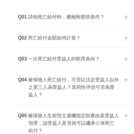
Q02
Q03
Q02
Q01
請領死亡給付時，應檢附那些表件？
Q03
Q03
Q02
死亡給付金額如何計算？
Q04
Q03
Q03
一次死亡給付受益人的順序為何？
Q04
Q04
Q04
Q05
Q04
被保險人死亡給付，可否以法定受益人以外
Q05
之第三人為受益人？其同性伴侶可否為受
益人？
Q06
Q06
Q05
被保險人生前預立遺囑指定財產由某受益人
領受，該受益人是否就可以繼承公保死亡
給付？