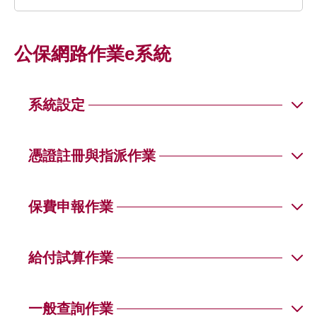
公保網路作業e系統
系統設定
Q01
憑證註冊與指派作業
Q02
Q01
保費申報作業
Q02
Q01
給付試算作業
Q03
Q03
Q01
一般查詢作業