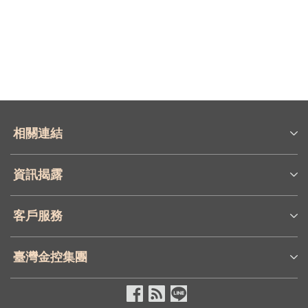
Q04
Q09
Q05
Q06
相關連結
Q06
資訊揭露
Q07
客戶服務
Q08
Q07
臺灣金控集團
Q09
Q08