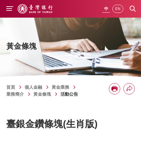
前往主要內容
中
EN
黃金條塊
首頁
個人金融
黃金業務
分享
列印
業務簡介
黃金條塊
活動公告
臺銀金鑽條塊(生肖版)