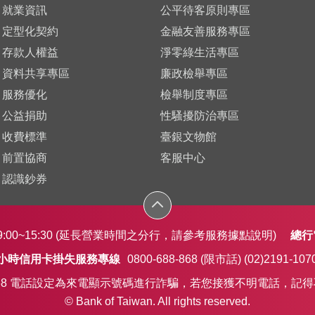
就業資訊
公平待客原則專區
定型化契約
金融友善服務專區
存款人權益
淨零綠生活專區
資料共享專區
廉政檢舉專區
服務優化
檢舉制度專區
公益捐助
性騷擾防治專區
收費標準
臺銀文物館
前置協商
客服中心
認識鈔券
OPEN
00~15:30
(延長營業時間之分行，請參考服務據點說明)
總行
4小時信用卡掛失服務專線
0800-688-868 (限市話)
(02)2191-107
5-168 電話設定為來電顯示號碼進行詐騙，若您接獲不明電話
© Bank of Taiwan. All rights reserved.