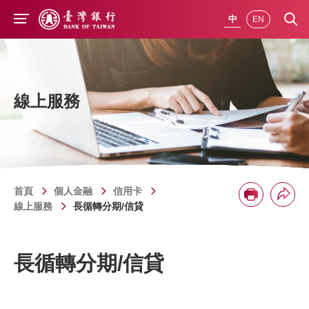
前往主要內容
中
EN
線上服務
首頁
個人金融
信用卡
分享
列印
線上服務
長循轉分期/信貸
長循轉分期/信貸