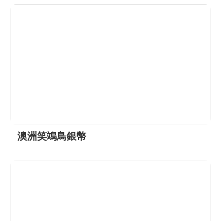
澳洲笑鴗鳥銀幣
前往了解